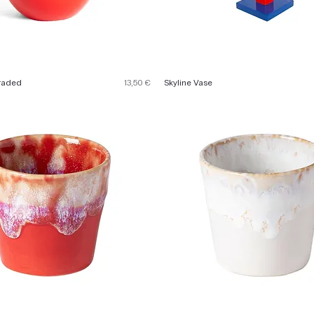
Preis
raded
13,50 €
Skyline Vase