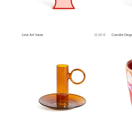
Preis
Line Art Vase
12,00 €
Candle Deg