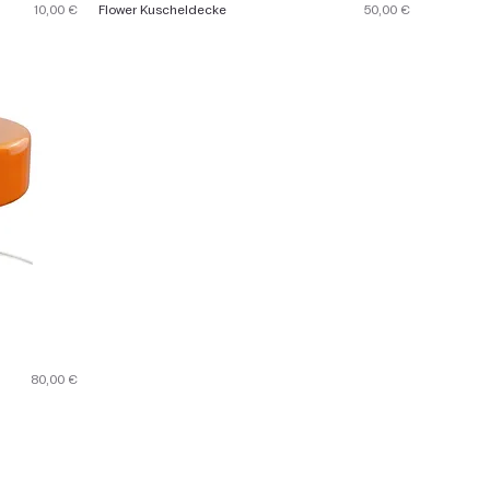
Preis
Preis
10,00 €
Flower Kuscheldecke
50,00 €
Preis
80,00 €