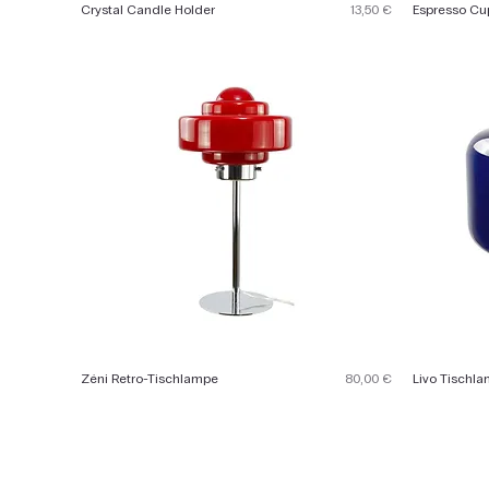
Preis
Crystal Candle Holder
13,50 €
Espresso Cu
Preis
Zéni Retro-Tischlampe
80,00 €
Livo Tischl