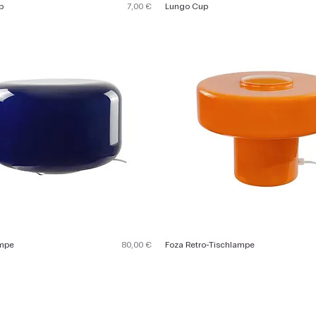
Preis
p
7,00 €
Lungo Cup
Preis
ampe
80,00 €
Foza Retro-Tischlampe