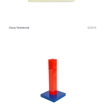
Preis
Daisy Notebook
12,50 €