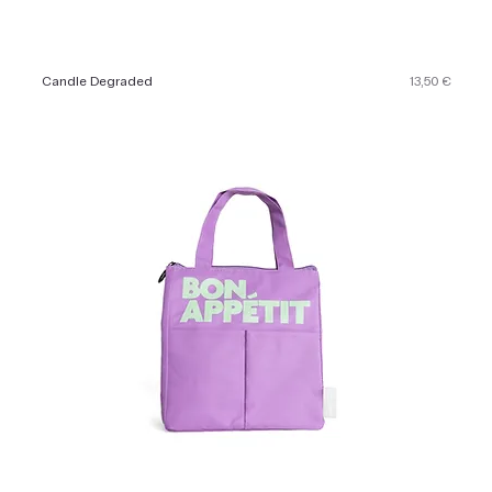
Preis
Candle Degraded
13,50 €